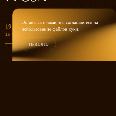
Оставаясь с нами, вы соглашаетесь на
19 МАЯ
использование файлов
куки
.
19:00
ПРИНЯТЬ
«Гроза»
Александра Дмитриева
— это
исследование человеческой души
в её предельных состояниях. В центре
спектакля — драматическая история
столкновения двух женских начал, вечный