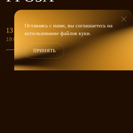
Оставаясь с нами, вы соглашаетесь на
13 МАЯ
использование файлов
куки
.
19:00
ПРИНЯТЬ
«Гроза»
Александра Дмитриева
— это
исследование человеческой души
в её предельных состояниях. В центре
спектакля — драматическая история
столкновения двух женских начал, вечный