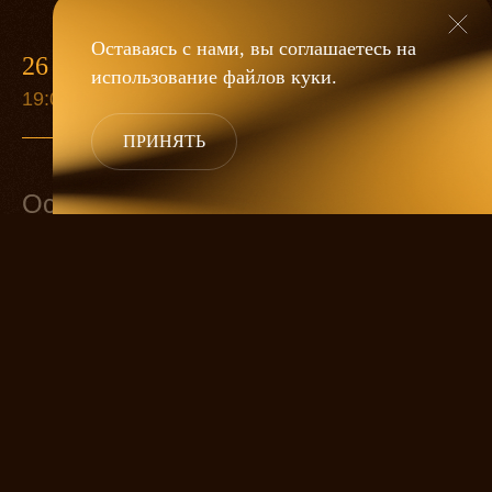
Оставаясь с нами, вы соглашаетесь на
26 ДЕКАБРЯ
12 СЕН
30 СЕН
использование файлов
куки
.
19:00
19:00
19:00
ПРИНЯТЬ
Основной состав
Васса Борисовна Железнова
ЛИДИЯ МАТАСОВА
Сергей Петрович Железнов
ВЛАДИМИР РОВИНСКИЙ
Прохор Борисович Храпов
АНДРЕЙ ЗАЙКОВ
Наталья
АЛИСА ГРЕБЕНЩИКОВА