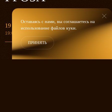
Оставаясь с нами, вы соглашаетесь на
19 МАЯ
использование файлов
куки
.
19:00
ПРИНЯТЬ
«Гроза»
Александра Дмитриева
— это
исследование человеческой души
в её предельных состояниях. В центре
спектакля — драматическая история
столкновения двух женских начал, вечный