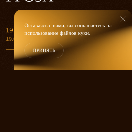
Оставаясь с нами, вы соглашаетесь на
19 МАЯ
использование файлов
куки
.
19:00
ПРИНЯТЬ
«Гроза»
Александра Дмитриева
— это
исследование человеческой души
в её предельных состояниях. В центре
спектакля — драматическая история
столкновения двух женских начал, вечный