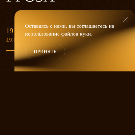
Оставаясь с нами, вы соглашаетесь на
19 МАЯ
использование файлов
куки
.
19:00
ПРИНЯТЬ
«Гроза»
Александра Дмитриева
— это
исследование человеческой души
в её предельных состояниях. В центре
спектакля — драматическая история
столкновения двух женских начал, вечный