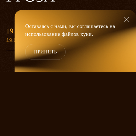
Оставаясь с нами, вы соглашаетесь на
19 МАЯ
использование файлов
куки
.
19:00
ПРИНЯТЬ
«Гроза»
Александра Дмитриева
— это
исследование человеческой души
в её предельных состояниях. В центре
спектакля — драматическая история
столкновения двух женских начал, вечный