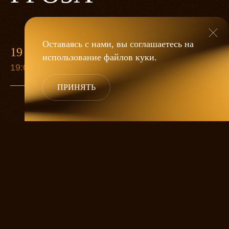
Оставаясь с нами, вы соглашаетесь на
19 МАЯ
использование файлов
куки
.
19:00
ПРИНЯТЬ
«Гроза»
Александра Дмитриева
— это
исследование человеческой души
в её предельных состояниях. В центре
спектакля — драматическая история
столкновения двух женских начал, вечный