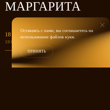
МАРГАРИТА
Оставаясь с нами, вы соглашаетесь на
18 ИЮНЯ
9 СЕН
использование файлов
куки
.
19:00
19:00
ПРИНЯТЬ
Москва 30-х годов и древний город
Ершалаим, житейская суета и величие
духа, милиционеры и вампиры, вера
и чертовщина, любовь и месть —