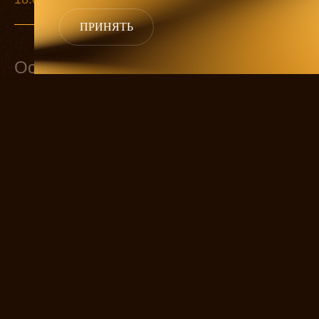
ПРИНЯТЬ
Основной состав
Андрей Сергеевич Прозоров
ТИМУР ДРУЖКОВ
Наталья Ивановна
АГНИЯ КУЗНЕЦОВА
Ольга
ВЕРА ДЕСНИЦКАЯ
Маша
НАТАЛИЯ МЕДВЕДЕВА
Ирина
Александр Игнатьевич Вершинин
МАКСИМ ДАХНЕНКО