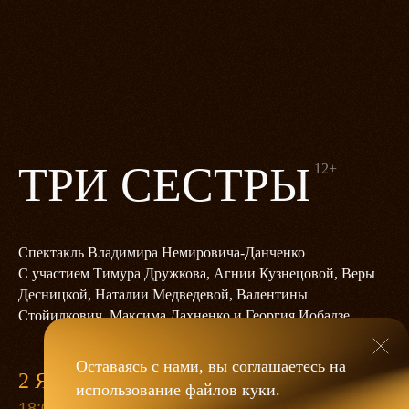
ТРИ СЕСТРЫ
12+
Спектакль Владимира Немировича‑Данченко
С участием Тимура Дружкова, Агнии Кузнецовой, Веры
Десницкой, Наталии Медведевой, Валентины
Стойилкович, Максима Дахненко и Георгия Иобадзе
Оставаясь с нами, вы соглашаетесь на
2 ЯНВАРЯ
использование файлов
куки
.
18:00