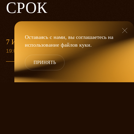
СРОК
Оставаясь с нами, вы соглашаетесь на
7 ИЮНЯ
13 СЕН
использование файлов
куки
.
19:00
19:00
ПРИНЯТЬ
Старуха Анна собралась умирать.
Приезжают дети попрощаться, а ей все
никак не умирается. Она ждет еще одну
дочку, любимицу. А дальше великий