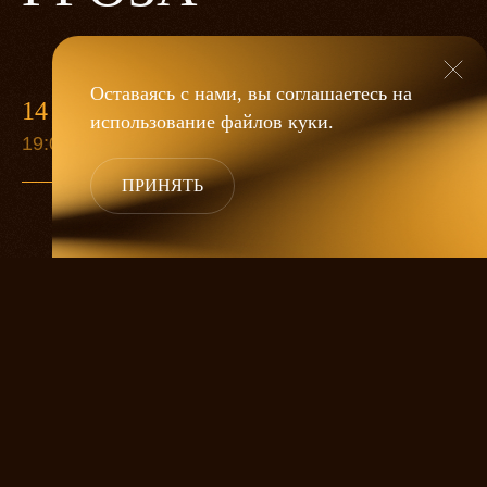
Оставаясь с нами, вы соглашаетесь на
14 МАЯ
использование файлов
куки
.
19:00
ПРИНЯТЬ
«Гроза»
Александра Дмитриева
— это
исследование человеческой души
в её предельных состояниях. В центре
спектакля — драматическая история
столкновения двух женских начал, вечный