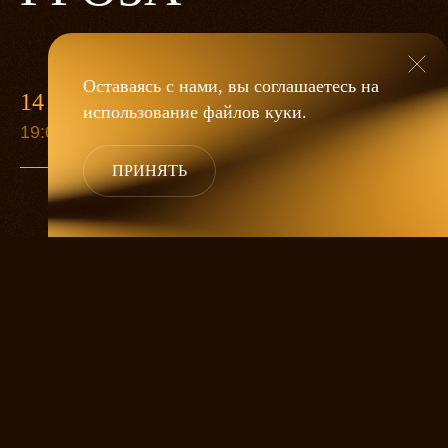
Оставаясь с нами, вы соглашаетесь на
14 МАЯ
использование файлов
куки
.
19:00
ПРИНЯТЬ
«Гроза»
Александра Дмитриева
— это
исследование человеческой души
в её предельных состояниях. В центре
спектакля — драматическая история
столкновения двух женских начал, вечный