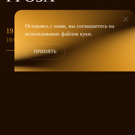
Оставаясь с нами, вы соглашаетесь на
19 МАЯ
использование файлов
куки
.
19:00
ПРИНЯТЬ
«Гроза»
Александра Дмитриева
— это
исследование человеческой души
в её предельных состояниях. В центре
спектакля — драматическая история
столкновения двух женских начал, вечный