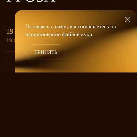
Оставаясь с нами, вы соглашаетесь на
19 МАЯ
использование файлов
куки
.
19:00
ПРИНЯТЬ
«Гроза»
Александра Дмитриева
— это
исследование человеческой души
в её предельных состояниях. В центре
спектакля — драматическая история
столкновения двух женских начал, вечный