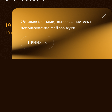
Оставаясь с нами, вы соглашаетесь на
19 МАЯ
использование файлов
куки
.
19:00
ПРИНЯТЬ
«Гроза»
Александра Дмитриева
— это
исследование человеческой души
в её предельных состояниях. В центре
спектакля — драматическая история
столкновения двух женских начал, вечный