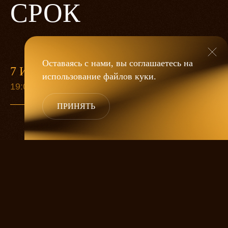
СРОК
Оставаясь с нами, вы соглашаетесь на
7 ИЮНЯ
13 СЕН
использование файлов
куки
.
19:00
19:00
ПРИНЯТЬ
Старуха Анна собралась умирать.
Приезжают дети попрощаться, а ей все
никак не умирается. Она ждет еще одну
дочку, любимицу. А дальше великий