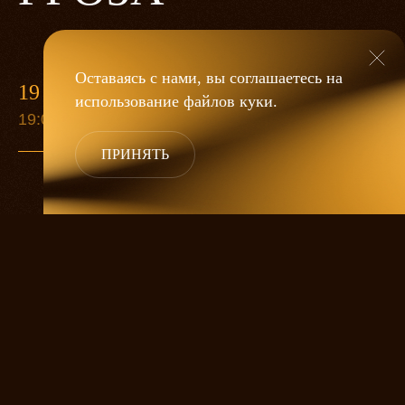
Оставаясь с нами, вы соглашаетесь на
19 МАЯ
использование файлов
куки
.
19:00
ПРИНЯТЬ
«Гроза»
Александра Дмитриева
— это
исследование человеческой души
в её предельных состояниях. В центре
спектакля — драматическая история
столкновения двух женских начал, вечный