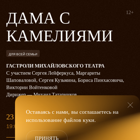
ДАМА С
12+
КАМЕЛИЯМИ
ДЛЯ ВСЕЙ СЕМЬИ
ГАСТРОЛИ МИХАЙЛОВСКОГО ТЕАТРА
С участием Сергея Лейферкуса, Маргариты
Шаповаловой, Сергея Кузьмина, Бориса Пинхасовича,
Виктории Войтенковой
Дирижер — Михаил Татарников
Оставаясь с нами, вы соглашаетесь на
23 ДЕКАБРЯ
использование файлов
куки
.
19:00
ПРИНЯТЬ