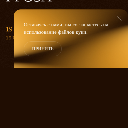
Оставаясь с нами, вы соглашаетесь на
19 МАЯ
использование файлов
куки
.
19:00
ПРИНЯТЬ
«Гроза»
Александра Дмитриева
— это
исследование человеческой души
в её предельных состояниях. В центре
спектакля — драматическая история
столкновения двух женских начал, вечный