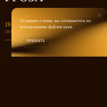
Оставаясь с нами, вы соглашаетесь на
19 МАЯ
использование файлов
куки
.
19:00
ПРИНЯТЬ
«Гроза»
Александра Дмитриева
— это
исследование человеческой души
в её предельных состояниях. В центре
спектакля — драматическая история
столкновения двух женских начал, вечный