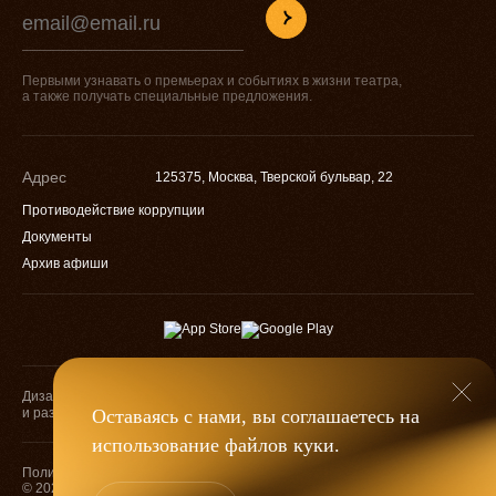
Первыми узнавать о премьерах и событиях в жизни театра,
а также получать специальные предложения.
Адрес
125375, Москва, Тверской бульвар, 22
Противодействие коррупции
Документы
Архив афиши
Дизайн
Разработка
и разработка
Оставаясь с нами, вы соглашаетесь на
использование файлов
куки
.
Оценка качества
Политика конфиденциальности
услуг учреждений
© 2026 — МХАТ им. М. Горького
культуры