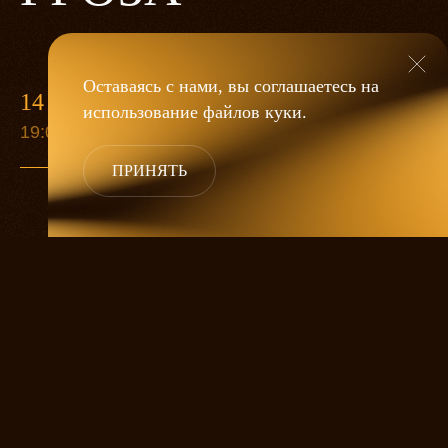
Оставаясь с нами, вы соглашаетесь на
14 МАЯ
использование файлов
куки
.
19:00
ПРИНЯТЬ
«Гроза»
Александра Дмитриева
— это
исследование человеческой души
в её предельных состояниях. В центре
спектакля — драматическая история
столкновения двух женских начал, вечный