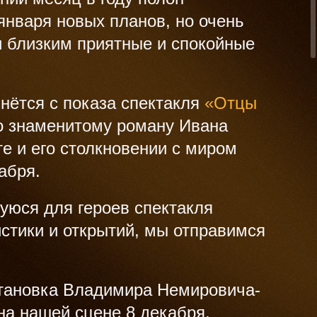
января новых планов, но очень
и близким приятные и спокойные
нётся с показа спектакля
«Отцы
о знаменитому роману Ивана
е и его столкновении с миром
абря.
шуюся для героев спектакля
стики и открытий, мы отправимся
становка Владимира Немировича-
на нашей сцене 8 декабря.