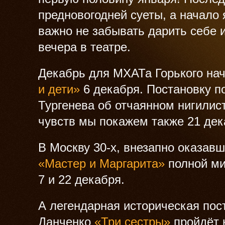
предновогодней суеты, а начало 
важно не забывать дарить себе 
вечера в театре.
Декабрь для МХАТа Горького нач
и дети»
6 декабря. Постановку п
Тургенева об отчаянном нигилист
чувств мы покажем также 21 дек
В Москву 30-х, внезапно оказав
«Мастер и Маргарита»
полной ми
7 и 22 декабря.
А легендарная историческая по
Данченко
«Три сестры»
пройдёт 