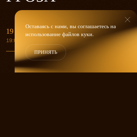
Оставаясь с нами, вы соглашаетесь на
19 МАЯ
использование файлов
куки
.
19:00
ПРИНЯТЬ
«Гроза»
Александра Дмитриева
— это
исследование человеческой души
в её предельных состояниях. В центре
спектакля — драматическая история
столкновения двух женских начал, вечный