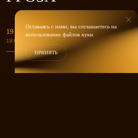
Оставаясь с нами, вы соглашаетесь на
19 МАЯ
использование файлов
куки
.
19:00
ПРИНЯТЬ
«Гроза»
Александра Дмитриева
— это
исследование человеческой души
в её предельных состояниях. В центре
спектакля — драматическая история
столкновения двух женских начал, вечный