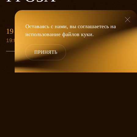
Оставаясь с нами, вы соглашаетесь на
19 МАЯ
использование файлов
куки
.
19:00
ПРИНЯТЬ
«Гроза»
Александра Дмитриева
— это
исследование человеческой души
в её предельных состояниях. В центре
спектакля — драматическая история
столкновения двух женских начал, вечный