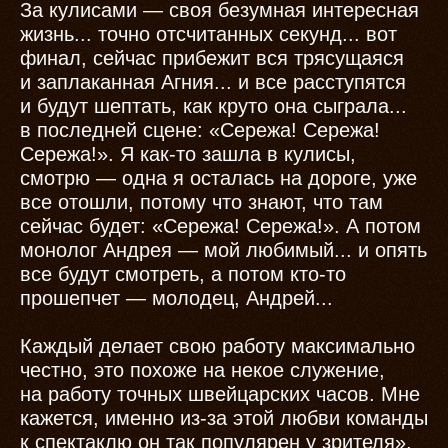
За кулисами — своя безумная интересная
жизнь... точно отсчитанных секунд... вот
финал, сейчас прибежит вся трясущаяся
и заплаканная Агния... и все расступятся
и будут шептать, как круто она сыграла...
в последней сцене: «Сережа! Сережа!
Сережа!». Я как-то зашла в кулисы,
смотрю — одна я осталась на дороге, уже
все отошли, потому что знают, что там
сейчас будет: «Сережа! Сережа!». А потом
монолог Андрея — мой любимый... и опять
все будут смотреть, а потом кто-то
прошепчет — молодец, Андрей...
Каждый делает свою работу максимально
честно, это похоже на некое служение,
на работу точных швейцарских часов. Мне
кажется, именно из-за этой любви команды
к спектаклю он так популярен у зрителя».