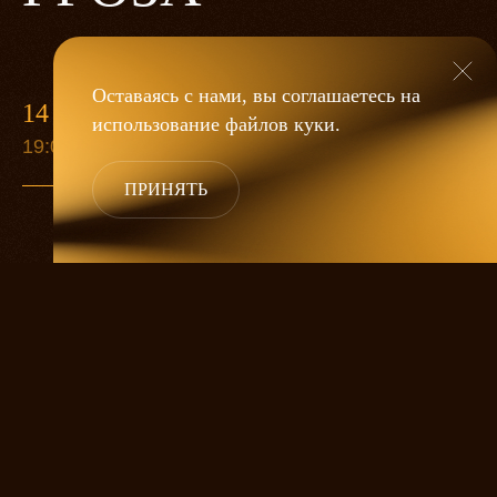
Оставаясь с нами, вы соглашаетесь на
14 МАЯ
использование файлов
куки
.
19:00
ПРИНЯТЬ
«Гроза»
Александра Дмитриева
— это
исследование человеческой души
в её предельных состояниях. В центре
спектакля — драматическая история
столкновения двух женских начал, вечный