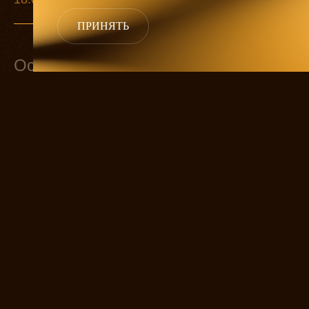
ПРИНЯТЬ
Основной состав
Андрей Сергеевич Прозоров
ТИМУР ДРУЖКОВ
Наталья Ивановна
АГНИЯ КУЗНЕЦОВА
Ольга
ВЕРА ДЕСНИЦКАЯ
Маша
НАТАЛИЯ МЕДВЕДЕВА
Ирина
Александр Игнатьевич Вершинин
МАКСИМ ДАХНЕНКО