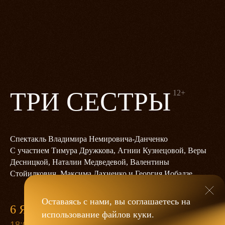
ТРИ СЕСТРЫ
12+
Спектакль Владимира Немировича‑Данченко
С участием Тимура Дружкова, Агнии Кузнецовой, Веры
Десницкой, Наталии Медведевой, Валентины
Стойилкович, Максима Дахненко и Георгия Иобадзе
Оставаясь с нами, вы соглашаетесь на
6 ЯНВАРЯ
использование файлов
куки
.
18:00