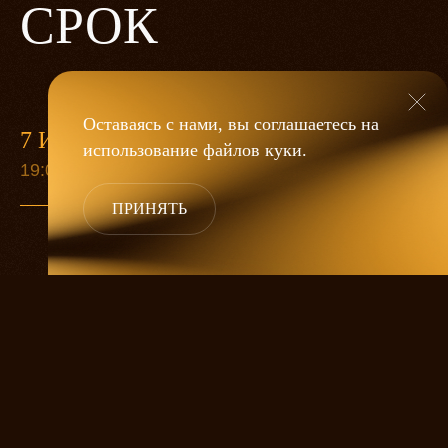
СРОК
Оставаясь с нами, вы соглашаетесь на
7 ИЮНЯ
13 СЕН
использование файлов
куки
.
19:00
19:00
ПРИНЯТЬ
Старуха Анна собралась умирать.
Приезжают дети попрощаться, а ей все
никак не умирается. Она ждет еще одну
дочку, любимицу. А дальше великий