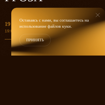
Оставаясь с нами, вы соглашаетесь на
19 МАЯ
использование файлов
куки
.
19:00
ПРИНЯТЬ
«Гроза»
Александра Дмитриева
— это
исследование человеческой души
в её предельных состояниях. В центре
спектакля — драматическая история
столкновения двух женских начал, вечный