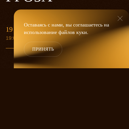
Оставаясь с нами, вы соглашаетесь на
19 МАЯ
использование файлов
куки
.
19:00
ПРИНЯТЬ
«Гроза»
Александра Дмитриева
— это
исследование человеческой души
в её предельных состояниях. В центре
спектакля — драматическая история
столкновения двух женских начал, вечный