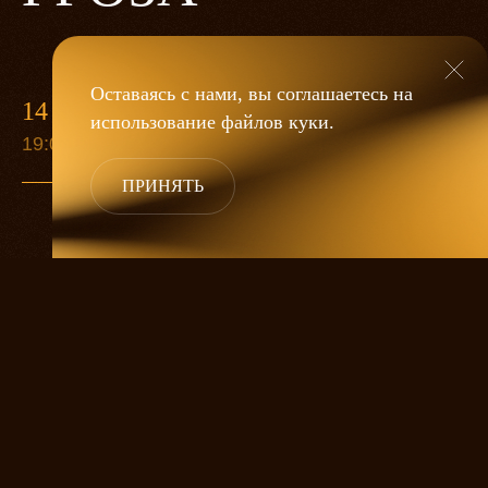
Оставаясь с нами, вы соглашаетесь на
14 МАЯ
использование файлов
куки
.
19:00
ПРИНЯТЬ
«Гроза»
Александра Дмитриева
— это
исследование человеческой души
в её предельных состояниях. В центре
спектакля — драматическая история
столкновения двух женских начал, вечный