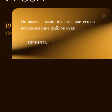
Оставаясь с нами, вы соглашаетесь на
19 МАЯ
использование файлов
куки
.
19:00
ПРИНЯТЬ
«Гроза»
Александра Дмитриева
— это
исследование человеческой души
в её предельных состояниях. В центре
спектакля — драматическая история
столкновения двух женских начал, вечный