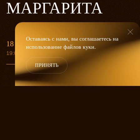
МАРГАРИТА
Оставаясь с нами, вы соглашаетесь на
18 ИЮНЯ
9 СЕН
использование файлов
куки
.
19:00
19:00
ПРИНЯТЬ
Москва 30-х годов и древний город
Ершалаим, житейская суета и величие
духа, милиционеры и вампиры, вера
и чертовщина, любовь и месть —