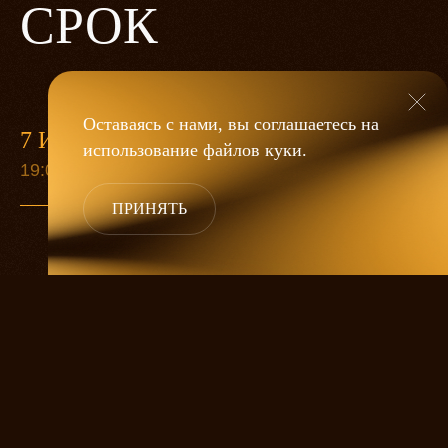
СРОК
Оставаясь с нами, вы соглашаетесь на
7 ИЮНЯ
13 СЕН
использование файлов
куки
.
19:00
19:00
ПРИНЯТЬ
Старуха Анна собралась умирать.
Приезжают дети попрощаться, а ей все
никак не умирается. Она ждет еще одну
дочку, любимицу. А дальше великий