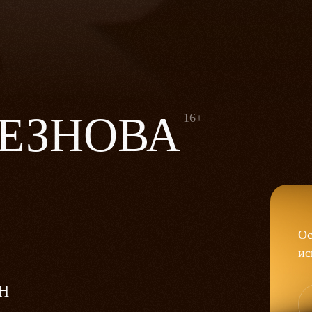
ЕЗНОВА
16+
Ос
ис
Н