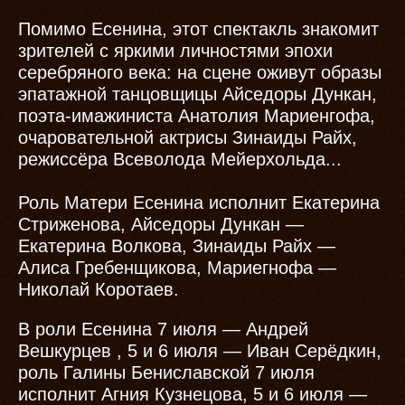
Помимо Есенина, этот спектакль знакомит
зрителей с яркими личностями эпохи
серебряного века: на сцене оживут образы
эпатажной танцовщицы Айседоры Дункан,
поэта-имажиниста Анатолия Мариенгофа,
очаровательной актрисы Зинаиды Райх,
режиссёра Всеволода Мейерхольда...
Роль Матери Есенина исполнит Екатерина
Стриженова, Айседоры Дункан —
Екатерина Волкова, Зинаиды Райх —
Алиса Гребенщикова, Мариегнофа —
Николай Коротаев.
В роли Есенина 7 июля — Андрей
Вешкурцев , 5 и 6 июля — Иван Серёдкин,
роль Галины Бениславской 7 июля
исполнит Агния Кузнецова, 5 и 6 июля —