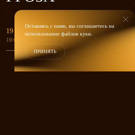
Оставаясь с нами, вы соглашаетесь на
19 МАЯ
использование файлов
куки
.
19:00
ПРИНЯТЬ
«Гроза»
Александра Дмитриева
— это
исследование человеческой души
в её предельных состояниях. В центре
спектакля — драматическая история
столкновения двух женских начал, вечный