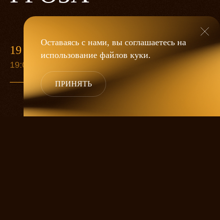
Оставаясь с нами, вы соглашаетесь на
19 МАЯ
использование файлов
куки
.
19:00
ПРИНЯТЬ
«Гроза»
Александра Дмитриева
— это
исследование человеческой души
в её предельных состояниях. В центре
спектакля — драматическая история
столкновения двух женских начал, вечный