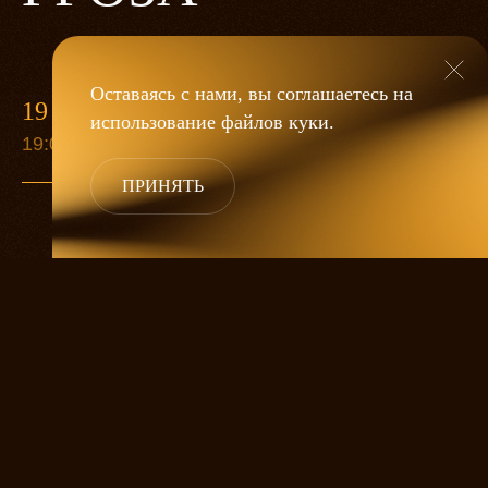
Оставаясь с нами, вы соглашаетесь на
19 МАЯ
использование файлов
куки
.
19:00
ПРИНЯТЬ
«Гроза»
Александра Дмитриева
— это
исследование человеческой души
в её предельных состояниях. В центре
спектакля — драматическая история
столкновения двух женских начал, вечный