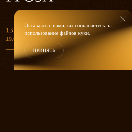
Оставаясь с нами, вы соглашаетесь на
13 МАЯ
использование файлов
куки
.
19:00
ПРИНЯТЬ
«Гроза»
Александра Дмитриева
— это
исследование человеческой души
в её предельных состояниях. В центре
спектакля — драматическая история
столкновения двух женских начал, вечный