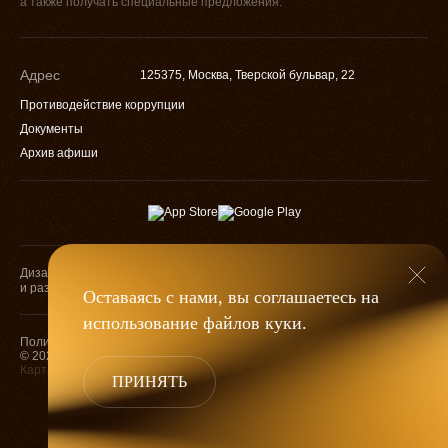
а также получать специальные предложения.
Адрес
125375, Москва, Тверской бульвар, 22
Противодействие коррупции
Документы
Архив афиши
Дизайн
Разработка
и разработка
Оставаясь с нами, вы соглашаетесь на
использование файлов
куки
.
Оценка качества
Политика конфиденциальности
услуг учреждений
© 2026 — МХАТ им. М. Горького
культуры
Карта сайта
ПРИНЯТЬ