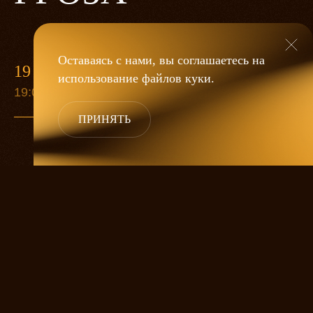
Оставаясь с нами, вы соглашаетесь на
19 МАЯ
использование файлов
куки
.
19:00
ПРИНЯТЬ
«Гроза»
Александра Дмитриева
— это
исследование человеческой души
в её предельных состояниях. В центре
спектакля — драматическая история
столкновения двух женских начал, вечный