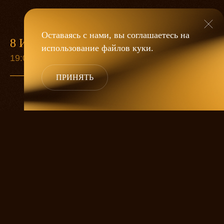
Оставаясь с нами, вы соглашаетесь на
8 ИЮЛЯ
10 СЕН
использование файлов
куки
.
19:00
19:00
ПРИНЯТЬ
Пьеса А. Н. Островского «Не всё коту
масленица» уже более 150 лет не сходит с
театральных сцен.
Главная тема творчества Александра
Островского – конфликт денег и чувств –