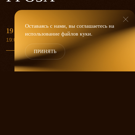
Оставаясь с нами, вы соглашаетесь на
19 МАЯ
использование файлов
куки
.
19:00
ПРИНЯТЬ
«Гроза»
Александра Дмитриева
— это
исследование человеческой души
в её предельных состояниях. В центре
спектакля — драматическая история
столкновения двух женских начал, вечный