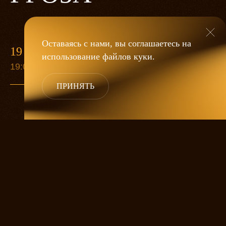
Оставаясь с нами, вы соглашаетесь на
19 МАЯ
использование файлов
куки
.
19:00
ПРИНЯТЬ
«Гроза»
Александра Дмитриева
— это
исследование человеческой души
в её предельных состояниях. В центре
спектакля — драматическая история
столкновения двух женских начал, вечный