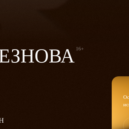
ЕЗНОВА
16+
Ос
ис
Н