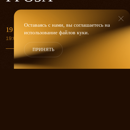
Оставаясь с нами, вы соглашаетесь на
19 МАЯ
использование файлов
куки
.
19:00
ПРИНЯТЬ
«Гроза»
Александра Дмитриева
— это
исследование человеческой души
в её предельных состояниях. В центре
спектакля — драматическая история
столкновения двух женских начал, вечный